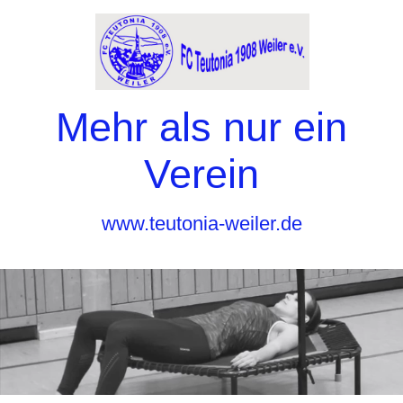
Mehr als nur ein
Verein
www.teutonia-weiler.de